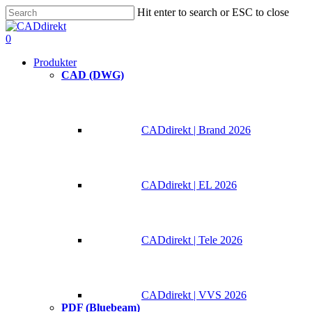
Skip
Hit enter to search or ESC to close
to
Close
main
Search
0
content
Menu
Produkter
CAD (DWG)
CADdirekt | Brand 2026
CADdirekt | EL 2026
CADdirekt | Tele 2026
CADdirekt | VVS 2026
PDF (Bluebeam)