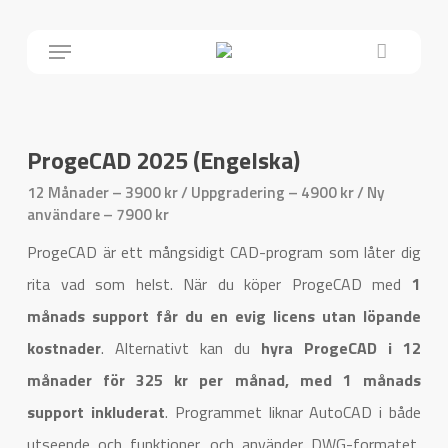
Close
Skip
Cart
Menu
to
main
content
ProgeCAD 2025 (Engelska)
12 Månader – 3900 kr / Uppgradering
– 4900 kr /
Ny
användare – 7900 kr
ProgeCAD är ett mångsidigt CAD-program som låter dig
rita vad som helst. När du köper ProgeCAD med
1
månads support får du en evig licens utan löpande
kostnader
. Alternativt kan du
hyra ProgeCAD i 12
månader för 325 kr per månad, med 1 månads
support inkluderat
. Programmet liknar AutoCAD i både
utseende och funktioner, och använder DWG-formatet,