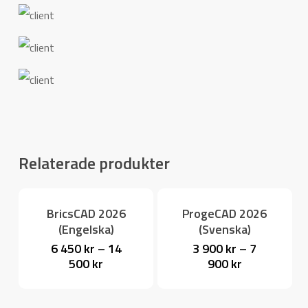
Relaterade produkter
BricsCAD 2026
ProgeCAD 2026
(Engelska)
(Svenska)
6 450
kr
–
14
3 900
kr
–
7
This
This
500
kr
900
kr
product
product
has
has