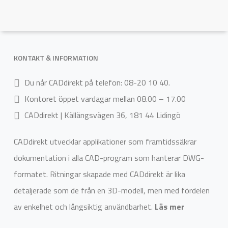
multiple
multiple
variants.
variants.
The
The
options
options
KONTAKT & INFORMATION
may
may
Du når CADdirekt på telefon: 08-20 10 40.
be
be
Kontoret öppet vardagar mellan 08.00 – 17.00
chosen
chosen
CADdirekt | Källängsvägen 36, 181 44 Lidingö
on
on
the
the
CADdirekt utvecklar applikationer som framtidssäkrar
product
product
dokumentation i alla CAD-program som hanterar DWG-
page
page
formatet. Ritningar skapade med CADdirekt är lika
detaljerade som de från en 3D-modell, men med fördelen
av enkelhet och långsiktig användbarhet.
Läs mer