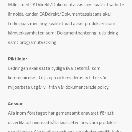
Målet med CADdirekt/Dokumentassistans kvalitetsarbete
är nöjda kunder. CADdirekt/Dokumentassistans skall
förknippas med hög kvalitet vad avser produkter inom
kärnverksamheten som; Dokumenthantering, utbildning
samt programutveckling.
Riktlinjer
Ledningen skall sätta tydliga kvalitetsmål som
kommuniceras, följs upp och revideras och för vårt
miljöarbete utgår vi ifrån vår dokumenterade policy.
Ansvar
Alla inom företaget har gemensamt ansvaret för att
utveckla och vidmakthålla kvaliteten hos våra produkter
och tjänster. Alla skall var och en i sin arbetsuppgift, bidra