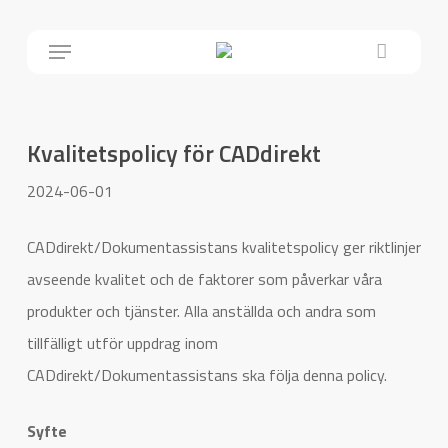
Skip
Menu
Close
to
Cart
main
content
Kvalitetspolicy för CADdirekt
2024-06-01
CADdirekt/Dokumentassistans kvalitetspolicy ger riktlinjer
avseende kvalitet och de faktorer som påverkar våra
produkter och tjänster. Alla anställda och andra som
tillfälligt utför uppdrag inom
CADdirekt/Dokumentassistans ska följa denna policy.
Syfte