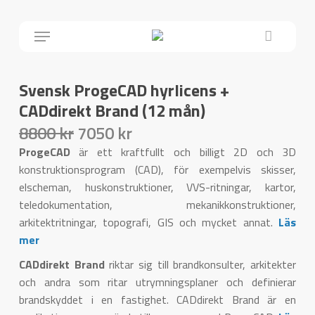
Skip
Menu
Close
to
Cart
main
content
Svensk ProgeCAD hyrlicens +
CADdirekt Brand (12 mån)
8800 kr
7050 kr
ProgeCAD
är ett kraftfullt och billigt 2D och 3D
konstruktionsprogram (CAD), för exempelvis skisser,
elscheman, huskonstruktioner, VVS-ritningar, kartor,
teledokumentation, mekanikkonstruktioner,
arkitektritningar, topografi, GIS och mycket annat.
Läs
mer
CADdirekt Brand
riktar sig till brandkonsulter, arkitekter
och andra som ritar utrymningsplaner och definierar
brandskyddet i en fastighet. CADdirekt Brand är en