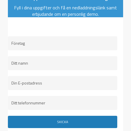
Fyll i dina uppgifter och få en nedladdningslänk samt
erbjudande om en personlig demo.
FÖRETAG
*
NAMN
*
E-
*
POST
TELEFON
*